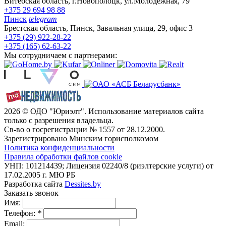
Витебская область, г.Новополоцк, ул.Молодежная, 79
+375 29 694 98 88
Пинск
telegram
Брестская область, Пинск, Завальная улица, 29, офис 3
+375 (29) 922-28-22
+375 (165) 62-63-22
Мы сотрудничаем с партнерами:
2026 © ОДО "Юриэлт". Использование материалов сайта
только с разрешения владельца.
Св-во о госрегистрации № 1557 от 28.12.2000.
Зарегистрировано Минским горисполкомом
Политика конфиденциальности
Правила обработки файлов cookie
УНП: 101214439; Лицензия 02240/8 (риэлтерские услуги) от
17.02.2005 г. МЮ РБ
Разработка сайта
Dessites.by
Заказать звонок
Имя:
Телефон:
*
Email: